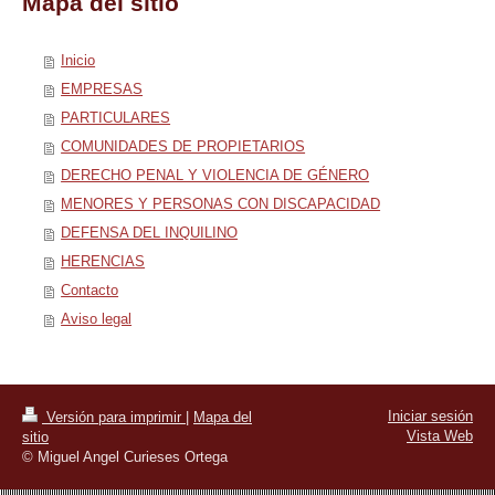
Mapa del sitio
Inicio
EMPRESAS
PARTICULARES
COMUNIDADES DE PROPIETARIOS
DERECHO PENAL Y VIOLENCIA DE GÉNERO
MENORES Y PERSONAS CON DISCAPACIDAD
DEFENSA DEL INQUILINO
HERENCIAS
Contacto
Aviso legal
Iniciar sesión
Versión para imprimir
|
Mapa del
Vista Web
sitio
© Miguel Angel Curieses Ortega