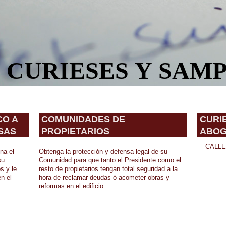
CURIESES Y SAM
CO A
COMUNIDADES DE
CUR
SAS
PROPIETARIOS
ABO
CALLE L
na el
Obtenga la protección y defensa legal de su
su
Comunidad para que tanto el Presidente como el
C.P
s y le
resto de propietarios tengan total seguridad a la
n el
hora de reclamar deudas ó acometer obras y
PA
reformas en el edificio.
606 65
curies
sampe