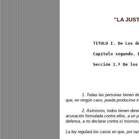
"LA JUSTICIA AL 
ón so
Este despacho de abogados de
 TITULO I. De Los d
           Capítulo segundo. Derechos y libertades

1. Todas las personas tienen derecho a 
que, en ningún caso, pueda producirse i
2. Asimismo, todos tienen derecho al J
acusación formulada contra ellos, a un p
defensa, a no declarar contra sí mismos,
La ley regulará los casos en que, por r