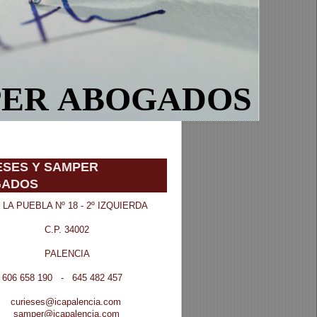
PER ABOGADOS
IESES Y SAMPER
GADOS
A PUEBLA Nº 18 - 2º IZQUIERDA
. 34002
LENCIA
8 190 - 645 482 457
es@icapalencia.com
r@icapalencia.com